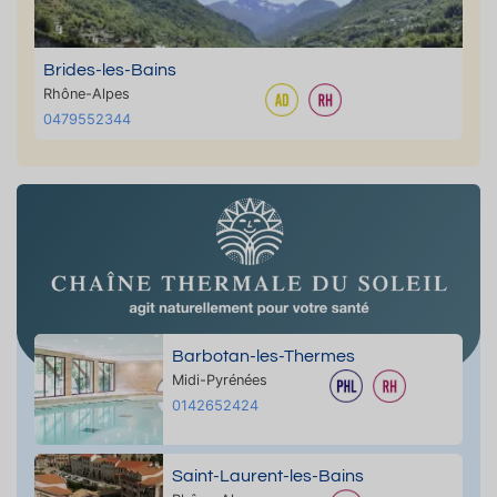
Brides-les-Bains
Rhône-Alpes
0479552344
Barbotan-les-Thermes
Midi-Pyrénées
0142652424
Saint-Laurent-les-Bains