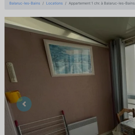
Balaruc-les-Bains
Locations
Appartement 1 chr. à Balaruc-les-Bains
Précedent