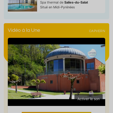
Spa thermal de
Salies-du-Salat
Situé en Midi-Pyrénées
Vidéo à la Une
CAPVERN
Activer le son