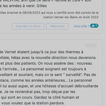
à VALVITAL afin que ce sens « famille et cure « soit
 les années à venir. Gilles
illes brachet
le 08/09/2023 qui nous a certifié avoir été curiste de la
station Vernet-les-Bains en Août 2023
0
Signaler un abus
Répondre
Avis utile ?
59803
e Vernet étaient jusqu'à ce jour des thermes à
iliale, hélas avec la nouvelle direction nous devenons
et plus des patients. On nous assène des : nouveau
 l'arrivée... Le personnel soignant est toujours à
veillant et souriant, mais on le sent " surveillé". Pas de
lace, comme les années antérieures... Le personnel
st lui aussi super, et une hôtesse d'accueil débrouillarde
e. Je ne reviendrai pas, trop déçue par les
qui sont en cours. Gardez le côté humain et
i vous voulez que la station perdure.