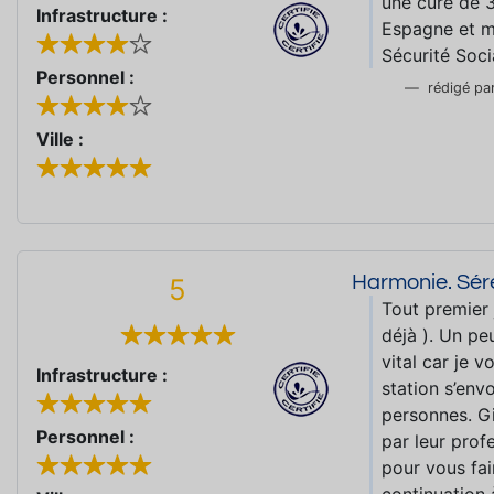
une cure de 3
Infrastructure :
Espagne et m
Sécurité Soci
Personnel :
rédigé pa
Ville :
Harmonie. Séré
5
Tout premier 
déjà ). Un peu
vital car je v
Infrastructure :
station s’envo
personnes. Gi
Personnel :
par leur profe
pour vous fai