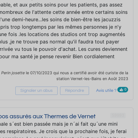
able, et aux petits soins pour les patients, pas assez
ombreux de l'attente cette année entre certains soins
d'une demi-heure...les soins de bien-être les jacuzzis
 pris trop longtemps par les mêmes personnes je n'y
'une fois .les locations des studios ont trop augmentés
plus ,je ne trouve pas normal qu'il faudra tout payer
rrivée vu tous le pouvoir d'achat. Les cures deviennent
pour ma santé je pense revenir Bien cordialement
r
Perin josette
le 07/10/2023 qui nous a certifié avoir été curiste de la
station Vernet-les-Bains en Août 2023
0
Signaler un abus
Répondre
Avis utile ?
59993
epos assurés aux Thermes de Vernet
ale s´est bien passée mais je n´ai fait qu´une mini
s respiratoires. Je crois que la prochaine fois, je ferai