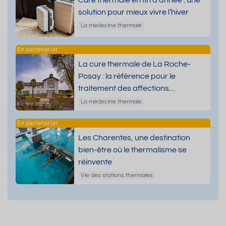
Cure thermale en fin d’année : une
solution pour mieux vivre l’hiver
La médecine thermale
La cure thermale de La Roche-
Posay : la référence pour le
traitement des affections
dermatologiques
La médecine thermale
Les Charentes, une destination
bien-être où le thermalisme se
réinvente
Vie des stations thermales