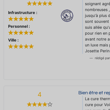
soignant agré
nombreuses ,n
Infrastructure :
jusqu'à plus 
sont souvent
Personnel :
suis allée qu
pour rien en 
avant notre a
Ville :
un luxe mais 
Josette Perin
rédigé pa
Bien être et r
4
La cure therm
cure pour Voie