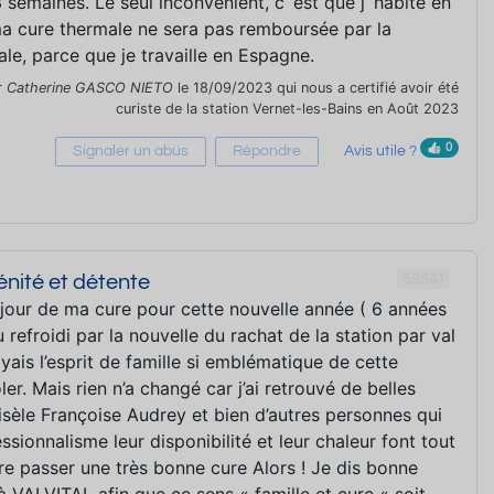
 semaines. Le seul inconvénient, c´est que j´habite en
a cure thermale ne sera pas remboursée par la
ale, parce que je travaille en Espagne.
r
Catherine GASCO NIETO
le 18/09/2023 qui nous a certifié avoir été
curiste de la station Vernet-les-Bains en Août 2023
0
Signaler un abus
Répondre
Avis utile ?
59941
nité et détente
jour de ma cure pour cette nouvelle année ( 6 années
 refroidi par la nouvelle du rachat de la station par val
oyais l’esprit de famille si emblématique de cette
ler. Mais rien n’a changé car j’ai retrouvé de belles
sèle Françoise Audrey et bien d’autres personnes qui
ssionnalisme leur disponibilité et leur chaleur font tout
re passer une très bonne cure Alors ! Je dis bonne