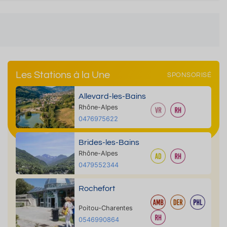
Les Stations à la Une
SPONSORISÉ
Allevard-les-Bains
Rhône-Alpes
0476975622
Brides-les-Bains
Rhône-Alpes
0479552344
Rochefort
Poitou-Charentes
0546990864