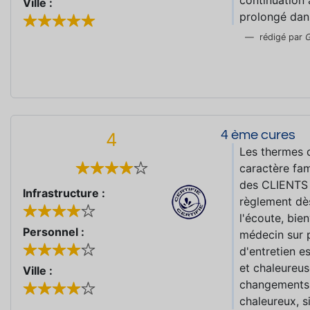
continuation 
Ville :
prolongé dans
rédigé par
G
4 ème cures
4
Les thermes d
caractère fam
des CLIENTS 
Infrastructure :
règlement dès
l'écoute, bien
Personnel :
médecin sur p
d'entretien e
et chaleureus
Ville :
changements 
chaleureux, s