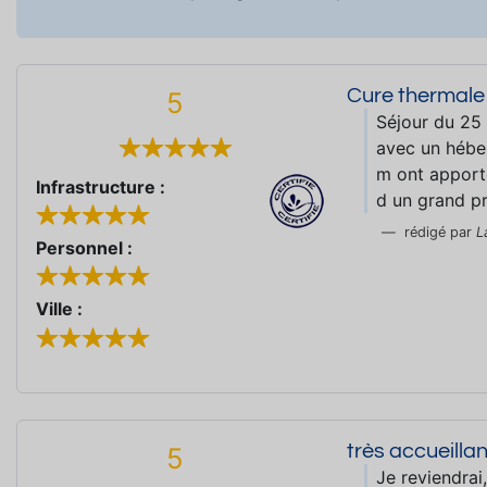
Cure thermale
5
Séjour du 25
avec un hébe
m ont apporté
Infrastructure :
d un grand p
rédigé par
L
Personnel :
Ville :
très accueillan
5
Je reviendrai