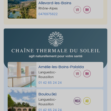
Allevard-les-Bains
Rhône-Alpes
0476975622
Amélie-les-Bains-Palalda
Languedoc-
Roussillon
01 42 65 24 24
Boulou (le)
Languedoc-
Roussillon
01 42 65 24 24