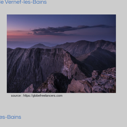
e Vernet-les-Bains
source : https://globefreelancers.com
les-Bains