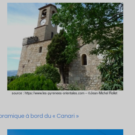
source : https://www.les-pyrenees-orientales.com – ©Jean-Michel Rollet
oramique à bord du « Canari »