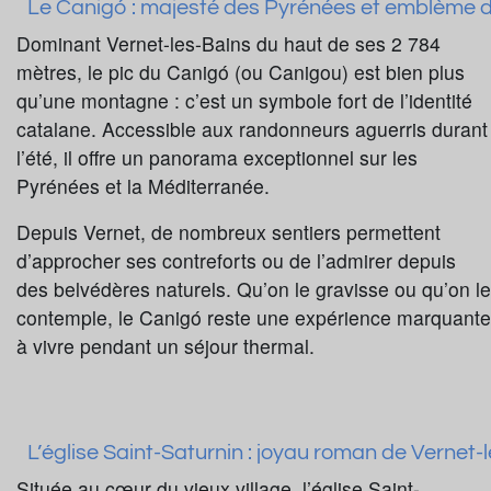
Le Canigó : majesté des Pyrénées et emblème d
Dominant Vernet-les-Bains du haut de ses 2 784
mètres, le pic du Canigó (ou Canigou) est bien plus
qu’une montagne : c’est un symbole fort de l’identité
catalane. Accessible aux randonneurs aguerris durant
l’été, il offre un panorama exceptionnel sur les
Pyrénées et la Méditerranée.
Depuis Vernet, de nombreux sentiers permettent
d’approcher ses contreforts ou de l’admirer depuis
des belvédères naturels. Qu’on le gravisse ou qu’on le
contemple, le Canigó reste une expérience marquante
à vivre pendant un séjour thermal.
L’église Saint-Saturnin : joyau roman de Vernet-
Située au cœur du vieux village, l’église Saint-