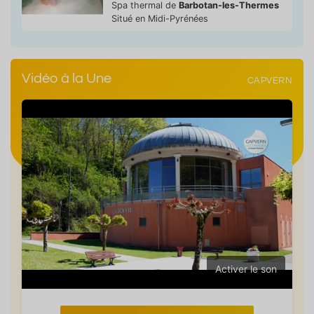
Spa thermal de
Barbotan-les-Thermes
Situé en Midi-Pyrénées
Vidéo à la Une
CAPVERN
Activer le son