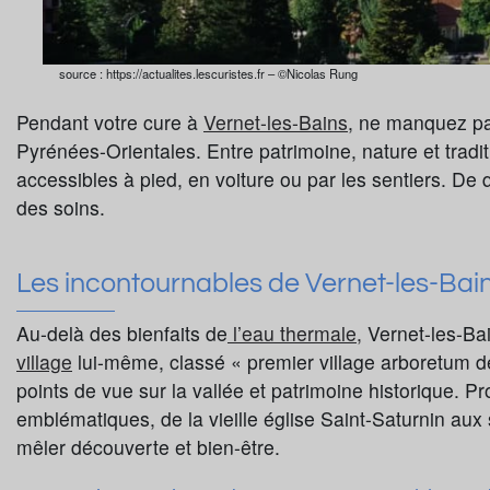
source : https://actualites.lescuristes.fr – ©Nicolas Rung
Pendant votre cure à
Vernet-les-Bains
, ne manquez pas
Pyrénées-Orientales. Entre patrimoine, nature et traditi
accessibles à pied, en voiture ou par les sentiers. D
des soins.
Les incontournables de Vernet-les-Bai
Au-delà des bienfaits de
l’eau thermale,
Vernet-les-Bai
village
lui-même, classé « premier village arboretum de F
points de vue sur la vallée et patrimoine historique. Pro
emblématiques, de la vieille église Saint-Saturnin au
mêler découverte et bien-être.