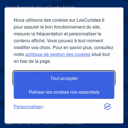
Cure thermale de La Roche Posay
Nous utilisons des cookies sur LesCuristes.fr
La médecine thermale
pour assurer le bon fonctionnement du site,
mesurer la fréquentation et personnaliser le
Cure thermale arthrose
contenu affiché. Vous pouvez à tout moment
Cure thermale anti-stress
modifier vos choix. Pour en savoir plus, consultez
Cure thermale sevrage tabagique
notre
politique de gestion des cookies
situé tout
en bas de la page.
Eczéma et cure thermale
Asthme infantile
Tout accepter
Maladie de Raynaud
Affections cutanées et thermalisme
Refuser les cookies non essentiels
Maladie de Crohn
Personnaliser
Spa thermal
Spa thermal des Thermes de Caleden