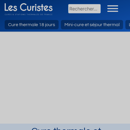
Cure thermale 18 jours
Mini-cure et séjour thermal