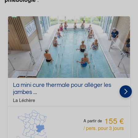
Troubles de la circulation du sang
Insuffisance veineuse
Jambes
lourdes
La mini cure thermale pour alléger les
jambes ...
La Léchère
155 €
A partir de
/ pers.
pour
3
jours