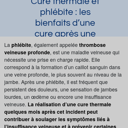
Cure thermale et
phlébite : les
bienfaits d’une
cure après une
thrombose
La
phlébite
, également appelée
thrombose
veineuse profonde
, est une maladie veineuse qui
veineuse
nécessite une prise en charge rapide. Elle
Laura Dupuy
Article publié par
le 20/07/2026
correspond à la formation d’un caillot sanguin dans
une veine profonde, le plus souvent au niveau de la
Thrombose veineuse
Insuffisance veineuse
jambe. Après une phlébite, il est fréquent que
Demander une documentation
persistent des douleurs, une sensation de jambes
lourdes, un œdème ou encore une insuffisance
veineuse.
La réalisation d’une cure thermale
quelques mois après cet incident peut
contribuer à soulager les symptômes liés à
l’insuffisance veineuse et à prévenir certaines