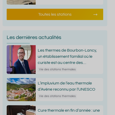
Toutes les stations
Les dernières actualités
Les thermes de Bourbon-Lancy,
un établissement familial où le
curiste est au centre des
attentions
Vie des stations thermales
L’impluvium de l’eau thermale
d’Avène reconnu par l’UNESCO
Vie des stations thermales
Cure thermale en fin d’année : une