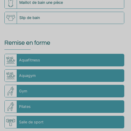
Maillot de bain une pièce
Slip de bain
Remise en forme
Aquafitness
Aquagym
Gym
Pilates
Salle de sport