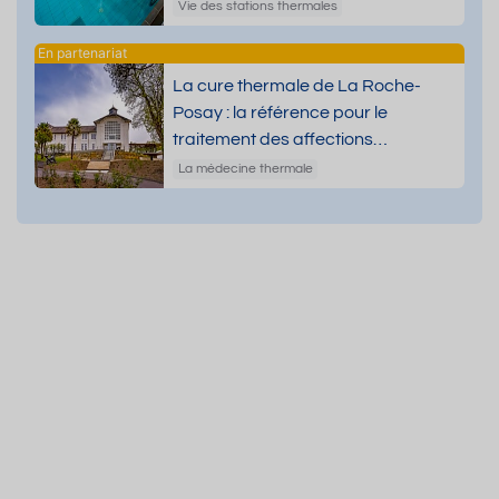
Vie des stations thermales
La cure thermale de La Roche-
Posay : la référence pour le
traitement des affections
dermatologiques
La médecine thermale