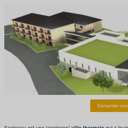
Demander une 
Santenay
est une “ancienne”
ville thermale
qui a tou