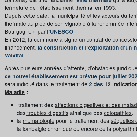
fermeture de l’établissement thermal en 1993.
Depuis cette date, la municipalité et les acteurs du ter
thermale au pied de son vignoble à la renommée intern
Bourgogne » par l
’UNESCO
En 2012, la commune a signé un contrat de concession 
financement,
la construction et l’exploitation d’un
Valvital.
Après plusieurs années d’attente, d’obstacles juridiques,
ce nouvel établissement est prévue pour juillet 20
sera indiqué dans le traitement de
2 des
12 indicati
Maladie
:
traitement des
affections digestives et des mala
des
troubles digestifs
ainsi que des
colopathies
.
la
rhumatologie
pour le traitement des
séquelles 
la
lombalgie chronique
ou encore de la
polyarthr