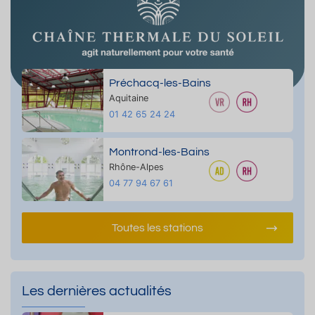
Préchacq-les-Bains
Aquitaine
01 42 65 24 24
Montrond-les-Bains
Rhône-Alpes
04 77 94 67 61
Toutes les stations
Les dernières actualités