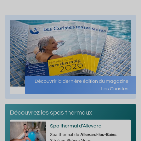
Découvrir la dernière édition du magazine
Les Curistes
Découvrez les spas thermaux
Spa thermal d'Allevard
Spa thermal de
Allevard-les-Bains
Situé en Rhône-Alpes