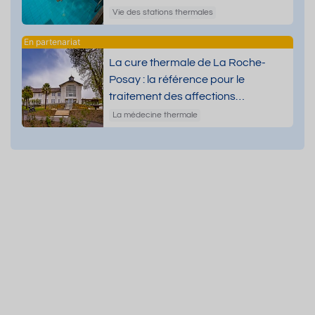
Vie des stations thermales
La cure thermale de La Roche-
Posay : la référence pour le
traitement des affections
dermatologiques
La médecine thermale