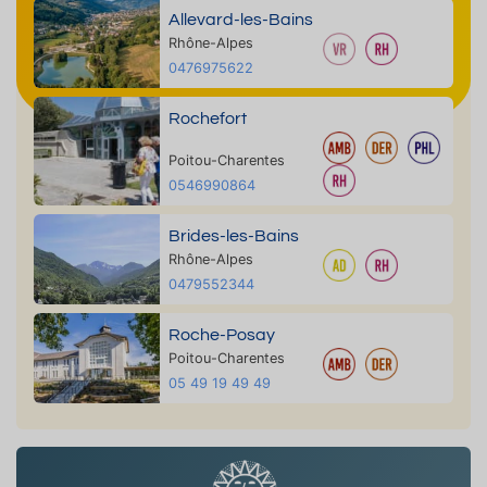
Allevard-les-Bains
Rhône-Alpes
0476975622
Rochefort
Poitou-Charentes
0546990864
Brides-les-Bains
Rhône-Alpes
0479552344
Roche-Posay
Poitou-Charentes
05 49 19 49 49