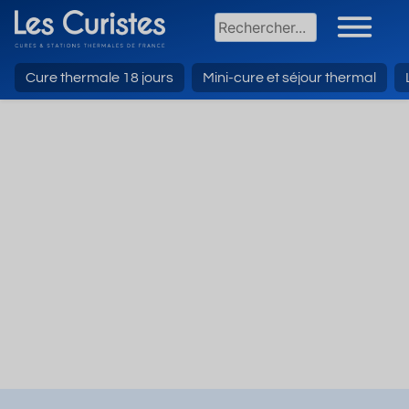
Cure thermale 18 jours
Mini-cure et séjour thermal