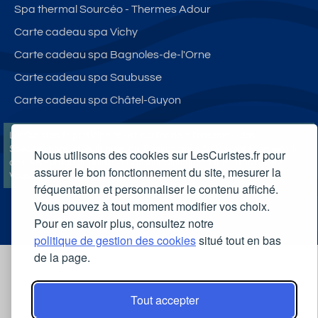
Spa thermal Sourcéo - Thermes Adour
Carte cadeau spa Vichy
Carte cadeau spa Bagnoles-de-l'Orne
Carte cadeau spa Saubusse
Carte cadeau spa Châtel-Guyon
LesCuristes.fr participe et est conforme à l'ensemble des
Spécifications et Politiques du Transparency & Consent Framework
Nous utilisons des cookies sur LesCuristes.fr pour
de l'IAB Europe et utilise la Consent Management Platform n°92.
assurer le bon fonctionnement du site, mesurer la
Vous pouvez modifier vos choix à tout moment en
cliquant ici
.
fréquentation et personnaliser le contenu affiché.
Vous pouvez à tout moment modifier vos choix.
Pour en savoir plus, consultez notre
politique de gestion des cookies
situé tout en bas
de la page.
Tout accepter