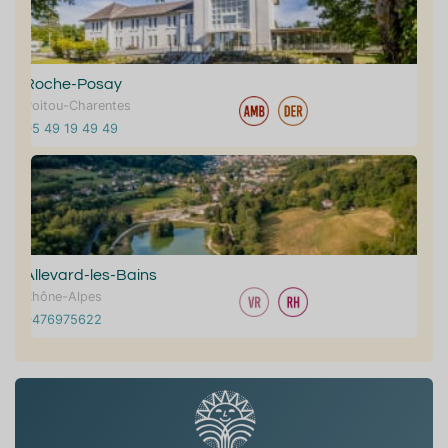
Roche-Posay
Poitou-Charentes
05 49 19 49 49
Allevard-les-Bains
Rhône-Alpes
0476975622