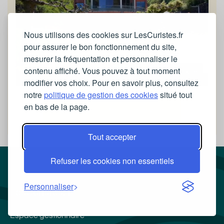
Nous utilisons des cookies sur LesCuristes.fr
pour assurer le bon fonctionnement du site,
mesurer la fréquentation et personnaliser le
contenu affiché. Vous pouvez à tout moment
Activer le son
modifier vos choix. Pour en savoir plus, consultez
notre
politique de gestion des cookies
situé tout
en bas de la page.
Découvrir la cure de cette video
Tout accepter
Refuser les cookies non essentiels
Personnaliser
LesCuristes.fr
Espace gestionnaire