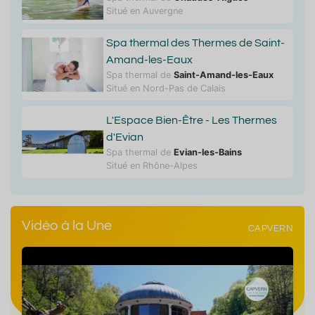
Situé en Auvergne
Spa thermal des Thermes de Saint-
Amand-les-Eaux
Spa thermal de
Saint-Amand-les-Eaux
Situé en Nord-Pas de Calais
L'Espace Bien-Être - Les Thermes
d'Evian
Spa thermal de
Evian-les-Bains
Situé en Rhône-Alpes
Vidéo à la Une
CAPVERN