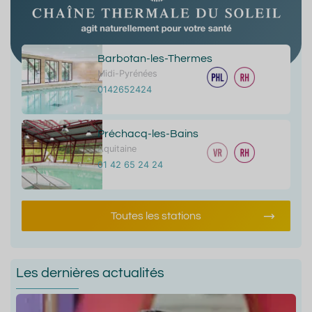
Barbotan-les-Thermes
Midi-Pyrénées
0142652424
Préchacq-les-Bains
Aquitaine
01 42 65 24 24
Toutes les stations
Les dernières actualités