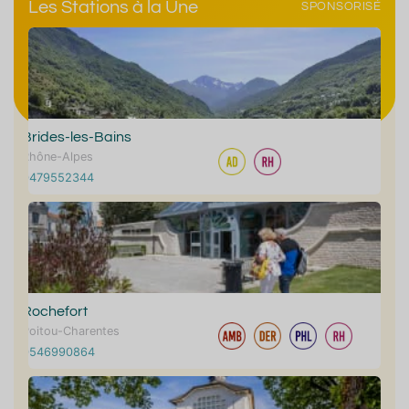
Les Stations à la Une
SPONSORISÉ
Brides-les-Bains
Rhône-Alpes
0479552344
Rochefort
Poitou-Charentes
0546990864