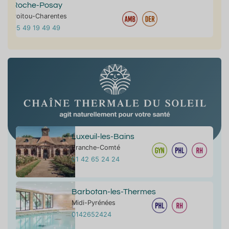
Roche-Posay
Poitou-Charentes
05 49 19 49 49
Luxeuil-les-Bains
Franche-Comté
01 42 65 24 24
Barbotan-les-Thermes
Midi-Pyrénées
0142652424