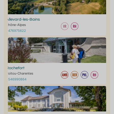
Allevard-les-Bains
Rhône-Alpes
0476975622
Rochefort
Poitou-Charentes
0546990864