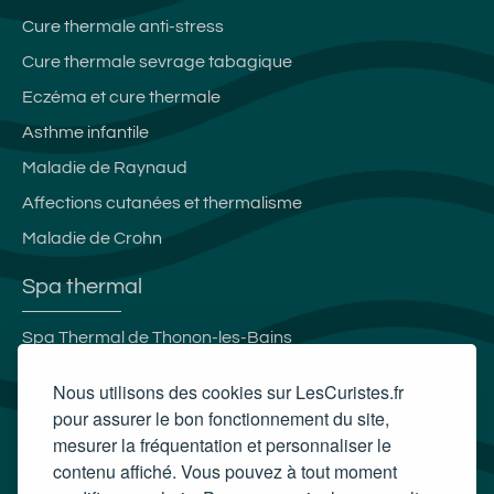
Cure thermale anti-stress
Cure thermale sevrage tabagique
Eczéma et cure thermale
Asthme infantile
Maladie de Raynaud
Affections cutanées et thermalisme
Maladie de Crohn
Spa thermal
Spa Thermal de Thonon-les-Bains
Spa thermal Les Bains du Rocher
Nous utilisons des cookies sur LesCuristes.fr
Spa thermal L'Edenvik
pour assurer le bon fonctionnement du site,
mesurer la fréquentation et personnaliser le
Spa thermal de la station thermale de la Chaldette
contenu affiché. Vous pouvez à tout moment
Carte cadeau spa Vichy