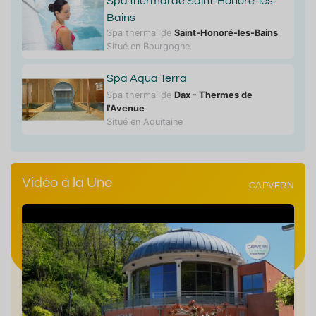
Spa thermal de Saint-Honoré-les-
Bains
Spa thermal de
Saint-Honoré-les-Bains
Situé en Bourgogne
Spa Aqua Terra
Spa thermal de
Dax - Thermes de
l'Avenue
Situé en Aquitaine
Vidéo à la Une
CAPVERN