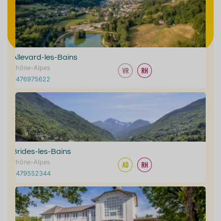
Allevard-les-Bains
Rhône-Alpes
0476975622
Brides-les-Bains
Rhône-Alpes
0479552344