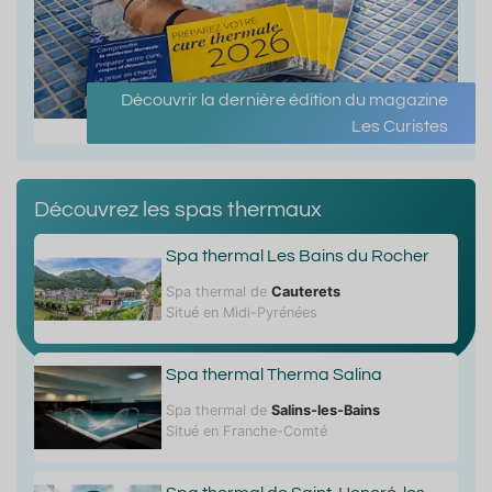
Découvrir la dernière édition du magazine
Les Curistes
Découvrez les spas thermaux
Spa thermal Les Bains du Rocher
Spa thermal de
Cauterets
Situé en Midi-Pyrénées
Spa thermal Therma Salina
Spa thermal de
Salins-les-Bains
Situé en Franche-Comté