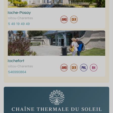
Roche-Posay
Poitou-Charentes
05 49 19 49 49
Rochefort
Poitou-Charentes
0546990864