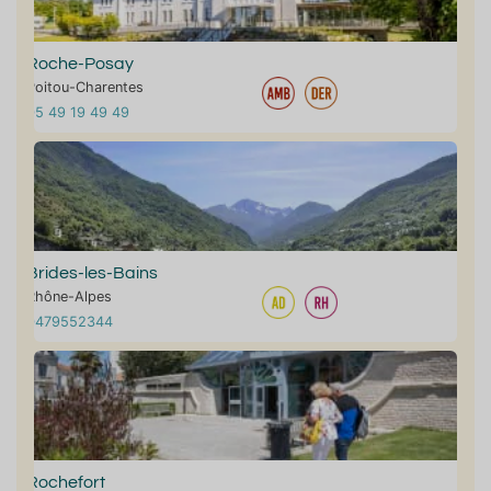
Roche-Posay
Poitou-Charentes
05 49 19 49 49
Brides-les-Bains
Rhône-Alpes
0479552344
Rochefort