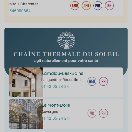
Poitou-Charentes
0546990864
Lamalou-Les-Bains
Languedoc-Roussillon
01 42 65 24 24
Le Mont-Dore
Auvergne
01 42 65 24 24