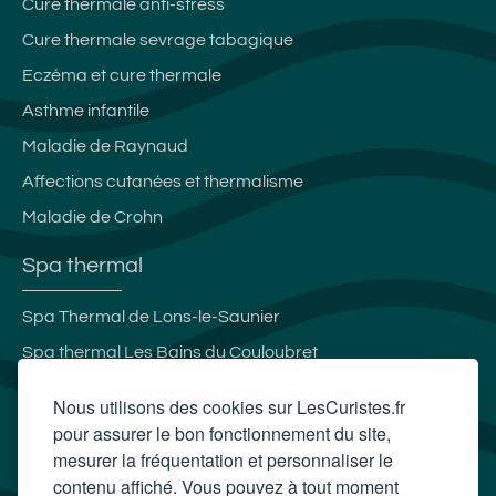
Cure thermale anti-stress
Cure thermale sevrage tabagique
Eczéma et cure thermale
Asthme infantile
Maladie de Raynaud
Affections cutanées et thermalisme
Maladie de Crohn
Spa thermal
Spa Thermal de Lons-le-Saunier
Spa thermal Les Bains du Couloubret
Spa et Espace thermoludique Ressources & Vous des
Nous utilisons des cookies sur LesCuristes.fr
Thermes de Luchon
pour assurer le bon fonctionnement du site,
mesurer la fréquentation et personnaliser le
Spa thermal Therma Salina
contenu affiché. Vous pouvez à tout moment
Carte cadeau spa Vichy