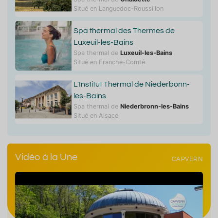
Situé en Languedoc-Roussillon
Spa thermal des Thermes de
Luxeuil-les-Bains
Spa thermal de
Luxeuil-les-Bains
Situé en Franche-Comté
L'Institut Thermal de Niederbonn-
les-Bains
Spa thermal de
Niederbronn-les-Bains
Situé en Alsace
Vidéo à la Une
CAPVERN