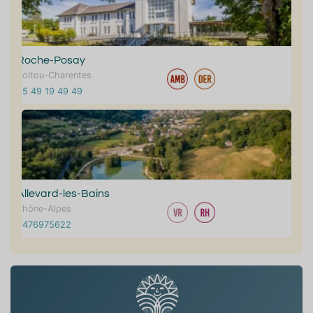
Roche-Posay
Poitou-Charentes
05 49 19 49 49
Allevard-les-Bains
Rhône-Alpes
0476975622