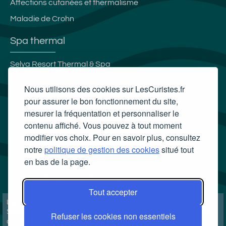
Affections cutanées et thermalisme
Maladie de Crohn
Spa thermal
Selya Resort Thermal & Spa
Spa thermal Les Nériades
Nous utilisons des cookies sur LesCuristes.fr
Spa Thermal de Bourbonne-les-Bains
pour assurer le bon fonctionnement du site,
mesurer la fréquentation et personnaliser le
Grand Spa thermal
contenu affiché. Vous pouvez à tout moment
Carte cadeau spa Vichy
modifier vos choix. Pour en savoir plus, consultez
Carte cadeau spa Bagnoles-de-l'Orne
notre
politique de gestion des cookies
situé tout
en bas de la page.
Carte cadeau spa Saubusse
Carte cadeau spa Châtel-Guyon
Tout accepter
LesCuristes.fr participe et est conforme à l'ensemble des
Spécifications et Politiques du Transparency & Consent Framework
Refuser les cookies non essentiels
de l'IAB Europe et utilise la Consent Management Platform n°92.