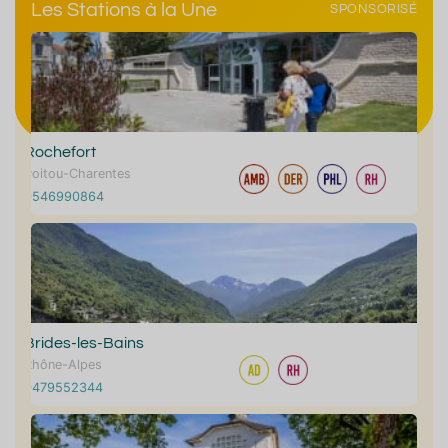
Les Stations à la Une
SPONSORISÉ
Rochefort
Poitou-Charentes
0546990864
Brides-les-Bains
Rhône-Alpes
0479552344