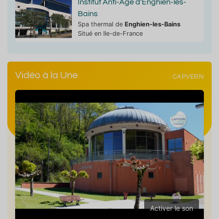
Institut Anti-Âge d'Enghien-les-
Bains
Spa thermal de
Enghien-les-Bains
Situé en Ile-de-France
Vidéo à la Une
CAPVERN
Activer le son