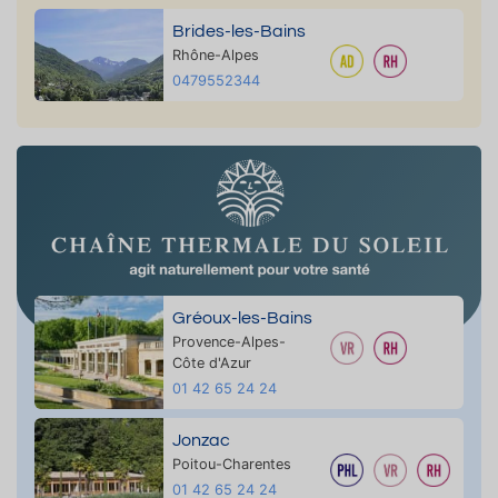
Brides-les-Bains
Rhône-Alpes
0479552344
Gréoux-les-Bains
Provence-Alpes-
Côte d'Azur
01 42 65 24 24
Jonzac
Poitou-Charentes
01 42 65 24 24