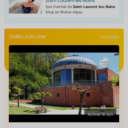
Saint-Laurent-les-Bains
Spa thermal de
Saint-Laurent-les-Bains
Situé en Rhône-Alpes
Vidéo à la Une
CAPVERN
Activer le son