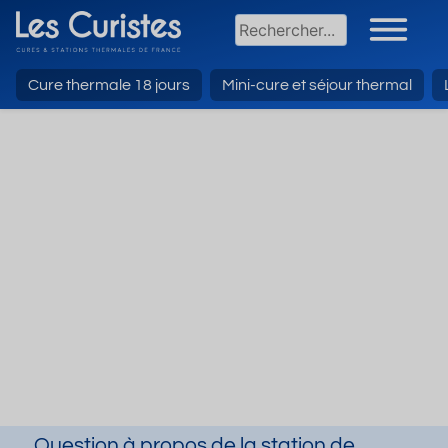
Cure thermale 18 jours
Mini-cure et séjour thermal
Question à propos de la station de