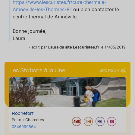
https://www.lescuristes.fr/cure-thermale-
Amneville-les-Thermes-81
ou bien contacter le
centre thermal de Amnéville.
Bonne journée,
Laura
- écrit par
Laura du site Lescuristes.fr
le 14/05/2019
Les Stations à la Une
SPONSORISÉ
Rochefort
Poitou-Charentes
0546990864