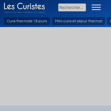
Cure thermale 18 jours
Mini-cure et séjour thermal