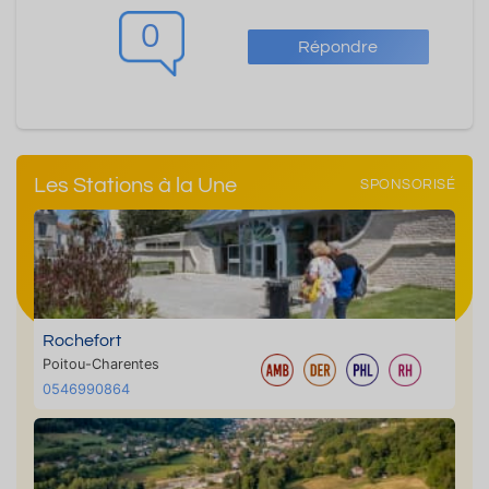
0
Répondre
Les Stations à la Une
SPONSORISÉ
Rochefort
Poitou-Charentes
0546990864