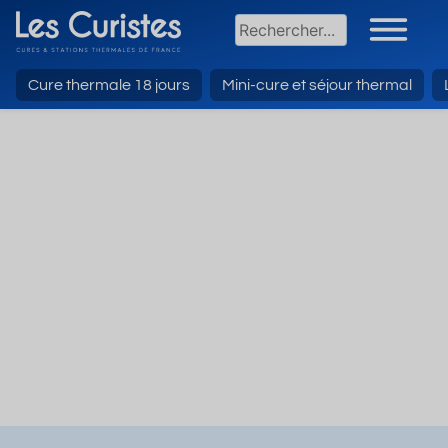
Cure thermale 18 jours
Mini-cure et séjour thermal