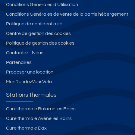
Conditions Générales d'Utilisation
e,
é
S
3
S
p
t
t
1
T
Conditions Générales de vente de la partie hébergement
ro
o
a
m
H
Politique de confidentialité
c
il
ti
2,
E
Centre de gestion des cookies
h
e
o
c
R
e
s
n
al
M
Politique de gestion des cookies
th
n
m
E
Contactez - Nous
er
e
e
S
Partenaires
m
m
et
e
e
c
Proposer une location
s
nt
o
MonRendezVousVeto
–
s
nf
id
ur
or
Stations thermales
é
la
t
al
p
a
Cure thermale Balaruc les Bains
c
ro
bl
Cure thermale Avène les Bains
ur
p
e,
is
ri
à
Cure thermale Dax