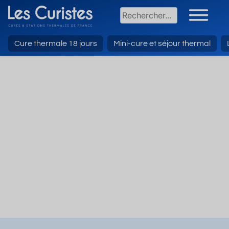
Cure thermale 18 jours
Mini-cure et séjour thermal