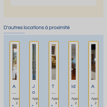
D'autres locations à proximité
A
J
T
Id
A
p
o
2
é
P
p
li
d
al
P
Appartement
Appartement
Appartement
Appartement
Apparteme
a
T
a
p
A
2
2
3
2
2