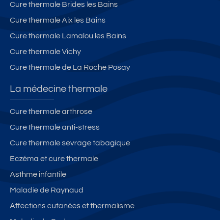
te
ét
d
Cure thermale Brides les Bains
s
é
e
Cure thermale Aix les Bains
à
u
G
x
Cure thermale Lamalou les Bains
ré
p
Cure thermale Vichy
o
a
Cure thermale de La Roche Posay
u
s
x-
d
La médecine thermale
le
e
s-
s
Cure thermale arthrose
B
T
Cure thermale anti-stress
ai
h
n
er
Cure thermale sevrage tabagique
s
m
Eczéma et cure thermale
e
Asthme infantile
s
Maladie de Raynaud
Affections cutanées et thermalisme