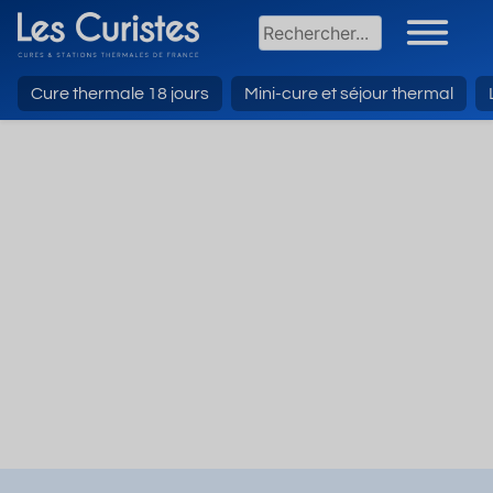
Cure thermale 18 jours
Mini-cure et séjour thermal