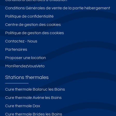
e,
é
3
S
e
p
t
1
T
s
Conditions Générales de vente de la partie hébergement
ro
oi
m
H
C
Politique de confidentialité
c
le
2,
E
u
Centre de gestion des cookies
h
s
c
R
r
e
al
M
e
Politique de gestion des cookies
th
m
E
Contactez - Nous
er
e
S
Partenaires
m
et
e
c
Proposer une location
s
o
MonRendezVousVeto
–
nf
id
or
Stations thermales
é
t
al
a
Cure thermale Balaruc les Bains
c
bl
Cure thermale Avène les Bains
ur
e,
is
à
Cure thermale Dax
te
d
Cure thermale Brides les Bains