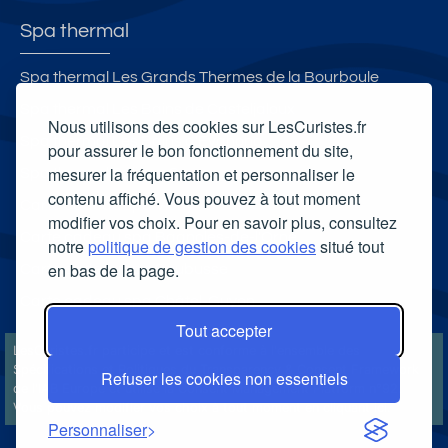
Spa thermal
Spa thermal Les Grands Thermes de la Bourboule
Spa thermal Les Bains de Casteljaloux
Nous utilisons des cookies sur LesCuristes.fr
Spa thermal Les Bains d'Evahona
pour assurer le bon fonctionnement du site,
mesurer la fréquentation et personnaliser le
Spa thermal Salinea Spa
contenu affiché. Vous pouvez à tout moment
Carte cadeau spa Vichy
modifier vos choix. Pour en savoir plus, consultez
Carte cadeau spa Bagnoles-de-l'Orne
notre
politique de gestion des cookies
situé tout
en bas de la page.
Carte cadeau spa Saubusse
Carte cadeau spa Châtel-Guyon
Tout accepter
LesCuristes.fr participe et est conforme à l'ensemble des
Spécifications et Politiques du Transparency & Consent Framework
Refuser les cookies non essentiels
de l'IAB Europe et utilise la Consent Management Platform n°92.
Vous pouvez modifier vos choix à tout moment en
cliquant ici
.
Personnaliser