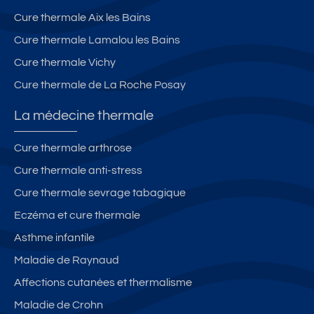
s
e
Cure thermale Aix les Bains
à
u
G
x
Cure thermale Lamalou les Bains
ré
p
Cure thermale Vichy
o
a
Cure thermale de La Roche Posay
u
s
x-
d
La médecine thermale
le
e
s-
s
Cure thermale arthrose
B
T
Cure thermale anti-stress
ai
h
n
er
Cure thermale sevrage tabagique
s
m
Eczéma et cure thermale
e
Asthme infantile
s
Maladie de Raynaud
Affections cutanées et thermalisme
Maladie de Crohn