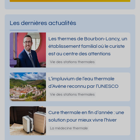
Les dernières actualités
Les thermes de Bourbon-Lancy, un
établissement familial où le curiste
est au centre des attentions
Vie des stations thermales
L’impluvium de l’eau thermale
d’Avène reconnu par l’UNESCO
Vie des stations thermales
Cure thermale en fin d’année : une
solution pour mieux vivre l’hiver
La médecine thermale