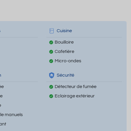
s
Cuisine
Bouilloire
Cafetière
Micro-ondes
n
Sécurité
ée
Détecteur de fumée
te
Eclairage extérieur
e
lle manuels
ant