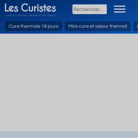
Cure thermale 18 jours
Mini-cure et séjour thermal