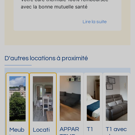
avec la bonne mutuelle santé
Lire la suite
D'autres locations à proximité
APPAR
T1
T1 avec
Meub
Locati