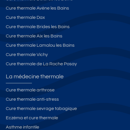
n
s
V
Cure thermale Avène les Bains
s
-
er
Cure thermale Dax
s
n
u
et
Cure thermale Brides les Bains
p
L
Cure thermale Aix les Bains
er
e
Cure thermale Lamalou les Bains
b
s
e
B
Cure thermale Vichy
v
ai
Cure thermale de La Roche Posay
u
n
e
s
La médecine thermale
p
a
Cure thermale arthrose
n
Cure thermale anti-stress
or
Cure thermale sevrage tabagique
a
m
Eczéma et cure thermale
iq
Asthme infantile