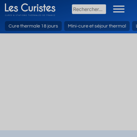
Cure thermale 18 jours
Mini-cure et séjour thermal