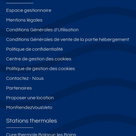
s
st
d
v
a
t
at
e
et
m
Espace gestionnaire
h
io
n
te
pi
Mentions légales
e
n
c
gr
n
Conditions Générales d'Utilisation
r
th
e
at
g-
m
er
le
ui
c
Conditions Générales de vente de la partie hébergement
e
m
p
te
ar
Politique de confidentialité
s
al
al
p
et
Centre de gestion des cookies
d
ai
o
c
e
s
ur
ar
Politique de gestion des cookies
V
V
le
a
Contactez - Nous
er
er
s
v
Partenaires
n
n
th
a
et
et
er
n
Proposer une location
-
le
m
e
MonRendezVousVeto
le
s
e
s-
b
s
Stations thermales
B
ai
d
ai
n
e
Cure thermale Balaruc les Bains