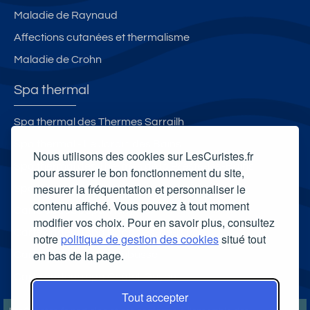
u
Maladie de Raynaud
e
s
Affections cutanées et thermalisme
ur
Maladie de Crohn
le
c
Spa thermal
a
ni
Spa thermal des Thermes Sarrailh
g
Spa thermal - Le Jardin des Bains
o
Nous utilisons des cookies sur LesCuristes.fr
Spa thermal des Thermes de la Preste-les-Bains
u
pour assurer le bon fonctionnement du site,
mesurer la fréquentation et personnaliser le
Spa thermal L'Edenvik
contenu affiché. Vous pouvez à tout moment
Carte cadeau spa Vichy
modifier vos choix. Pour en savoir plus, consultez
Carte cadeau spa Bagnoles-de-l'Orne
notre
politique de gestion des cookies
situé tout
en bas de la page.
Carte cadeau spa Saubusse
Carte cadeau spa Châtel-Guyon
Tout accepter