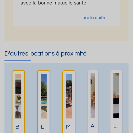
avec la bonne mutuelle santé
Lire la suite
D'autres locations à proximité
A
L
B
L
M