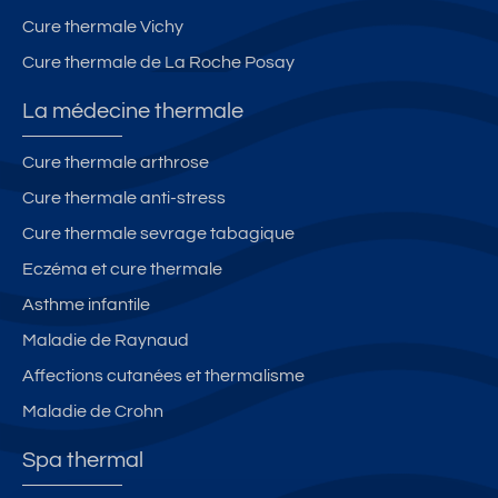
e
Cure thermale Vichy
d
Cure thermale de La Roche Posay
d
e
La médecine thermale
s
T
Cure thermale arthrose
h
Cure thermale anti-stress
er
m
Cure thermale sevrage tabagique
e
Eczéma et cure thermale
s
Asthme infantile
Maladie de Raynaud
Affections cutanées et thermalisme
Maladie de Crohn
Spa thermal