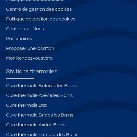
S
si
il
E
Centre de gestion des cookies
tu
e
O
é
s
U
Politique de gestion des cookies
à
X
Contactez - Nous
m
L
Partenaires
oi
E
n
S
Proposer une location
s
B
MonRendezVousVeto
d
AI
e
N
Stations thermales
1
S
0
0
Cure thermale Balaruc les Bains
m
4
Cure thermale Avène les Bains
in
8
ut
0
Cure thermale Dax
e
0
Cure thermale Brides les Bains
s
Cure thermale Aix les Bains
à
pi
Cure thermale Lamalou les Bains