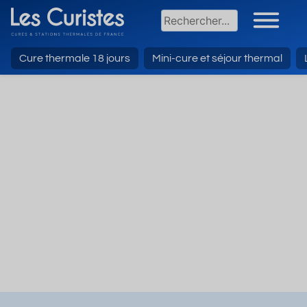
Cure thermale 18 jours
Mini-cure et séjour thermal