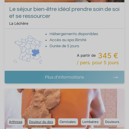
Le séjour bien-être idéal prendre soin de soi
et se ressourcer
La Léchère
Hébergements disponibles
Accès au spa illimité
Durée de
5
jours
345 €
A partir de
/ pers.
pour
5
jours
Plus d'informations
Arthrose
Douleur du dos
Cervicales
Lombaires
Douleurs