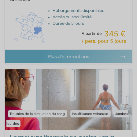
Hébergements disponibles
Accès au spa illimité
Durée de
5
jours
345 €
A partir de
/ pers.
pour
5
jours
Plus d'informations
Troubles de la circulation du sang
Insuffisance veineuse
Jambes
lourdes