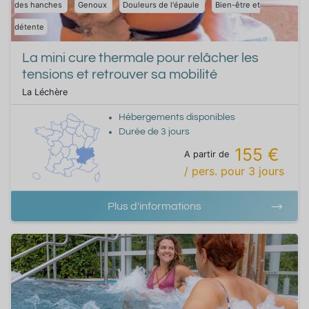
des hanches
Genoux
Douleurs de l'épaule
Bien-être et
détente
La mini cure thermale pour relâcher les
tensions et retrouver sa mobilité
La Léchère
Hébergements disponibles
Durée de
3
jours
155 €
A partir de
/ pers.
pour
3
jours
Plus d'informations