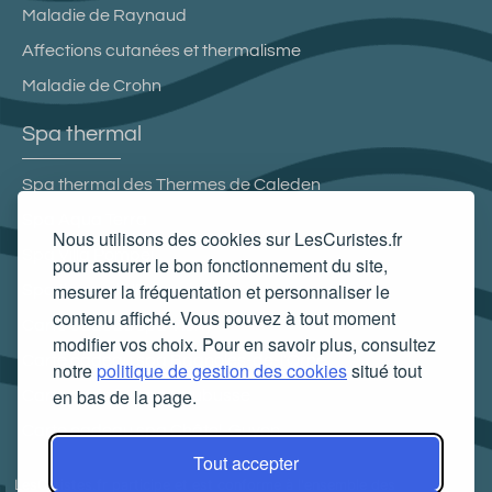
Maladie de Raynaud
Affections cutanées et thermalisme
Maladie de Crohn
Spa thermal
Spa thermal des Thermes de Caleden
Spa Aqua Terra
Nous utilisons des cookies sur LesCuristes.fr
Spa Villa Pompéi
pour assurer le bon fonctionnement du site,
mesurer la fréquentation et personnaliser le
Spa thermal L'Edenvik
contenu affiché. Vous pouvez à tout moment
Carte cadeau spa Vichy
modifier vos choix. Pour en savoir plus, consultez
Carte cadeau spa Bagnoles-de-l'Orne
notre
politique de gestion des cookies
situé tout
en bas de la page.
Carte cadeau spa Saubusse
Carte cadeau spa Châtel-Guyon
Tout accepter
LesCuristes.fr participe et est conforme à l'ensemble des