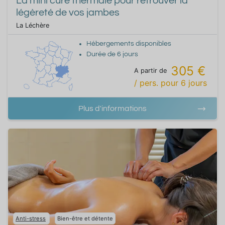
La mini cure thermale pour retrouver la
légèreté de vos jambes
La Léchère
Hébergements disponibles
Durée de
6
jours
305 €
A partir de
/ pers.
pour
6
jours
Plus d'informations
Anti-stress
Bien-être et détente