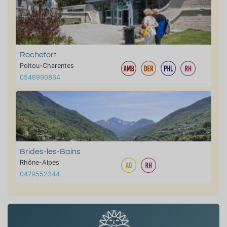
Rochefort
Poitou-Charentes
0546990864
Brides-les-Bains
Rhône-Alpes
0479552344