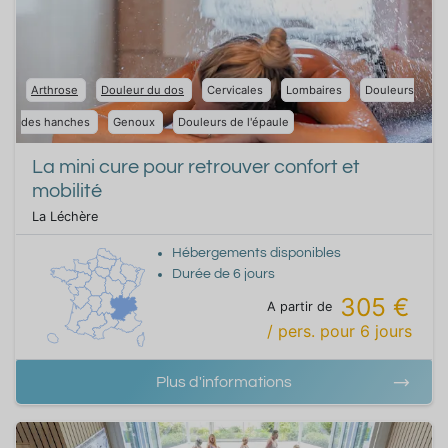
Arthrose
Douleur du dos
Cervicales
Lombaires
Douleurs
des hanches
Genoux
Douleurs de l'épaule
La mini cure pour retrouver confort et
mobilité
La Léchère
Hébergements disponibles
Durée de
6
jours
305 €
A partir de
/ pers.
pour
6
jours
Plus d'informations