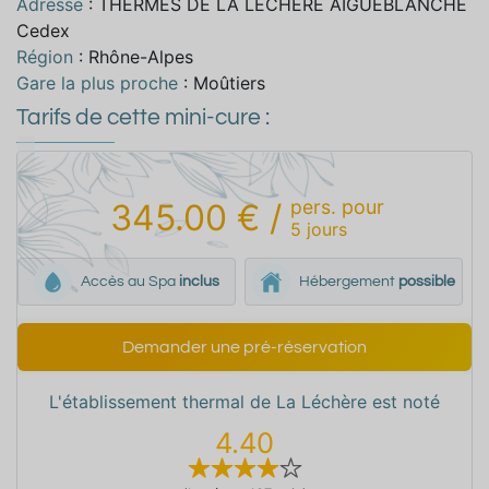
Adresse
: THERMES DE LA LECHERE AIGUEBLANCHE
Cedex
Région
: Rhône-Alpes
Gare la plus proche
: Moûtiers
Tarifs de cette mini-cure :
pers.
pour
345.00 €
/
5
jours
Accès au Spa
inclus
Hébergement
possible
Demander une pré-réservation
L'établissement thermal de La Léchère est noté
4.40