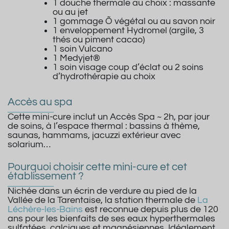
1 douche thermale au choix : massante
ou au jet
1 gommage Õ végétal ou au savon noir
1 enveloppement Hydromel (argile, 3
thés ou piment cacao)
1 soin Vulcano
1 Medyjet®
1 soin visage coup d’éclat ou 2 soins
d’hydrothérapie au choix
Accès au spa
Cette mini-cure inclut un Accès Spa ~ 2h, par jour
de soins, à l’espace thermal : bassins à thème,
saunas, hammams, jacuzzi extérieur avec
solarium…
Pourquoi choisir cette mini-cure et cet
établissement ?
Nichée dans un écrin de verdure au pied de la
Vallée de la Tarentaise, la station thermale de
La
Léchère-les-Bains
est reconnue depuis plus de 120
ans pour les bienfaits de ses eaux hyperthermales
sulfatées, calciques et magnésiennes. Idéalement