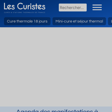
Cure thermale 18 jours
Mini-cure et séjour thermal