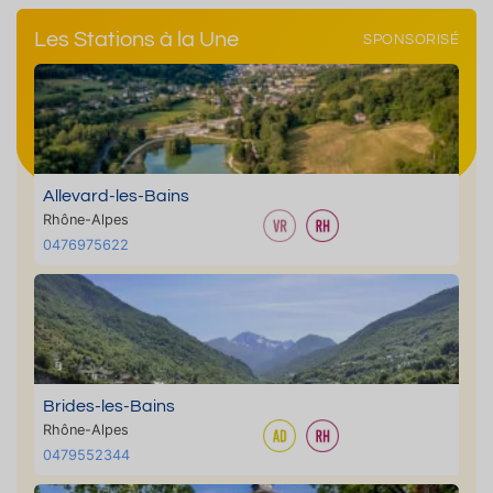
Les Stations à la Une
SPONSORISÉ
Allevard-les-Bains
Rhône-Alpes
0476975622
Brides-les-Bains
Rhône-Alpes
0479552344