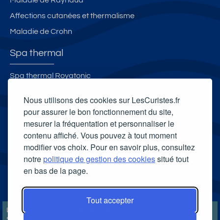
Affections cutanées et thermalisme
Maladie de Crohn
Spa thermal
Spa thermal Royatonic
Spa et Bien-Être Celtô
Nous utilisons des cookies sur LesCuristes.fr
Spa Villa Pompéi
pour assurer le bon fonctionnement du site,
mesurer la fréquentation et personnaliser le
Les Bains du Mont-Blanc
contenu affiché. Vous pouvez à tout moment
Carte cadeau spa Vichy
modifier vos choix. Pour en savoir plus, consultez
Carte cadeau spa Bagnoles-de-l'Orne
notre
politique de gestion des cookies
situé tout
en bas de la page.
Carte cadeau spa Saubusse
Carte cadeau spa Châtel-Guyon
Tout accepter
LesCuristes.fr participe et est conforme à l'ensemble des
Spécifications et Politiques du Transparency & Consent Framework