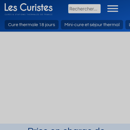
Cure thermale 18 jours
Mini-cure et séjour thermal