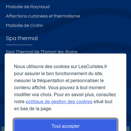
Maladie de Raynaud
Affections cutanées et thermalisme
Maladie de Crohn
Spa thermal
Spa Thermal de Thonon-les-Bains
Spa thermal Les Bains du Rocher
Nous utilisons des cookies sur LesCuristes.fr
Spa thermal L'Edenvik
pour assurer le bon fonctionnement du site,
mesurer la fréquentation et personnaliser le
Spa thermal de la station thermale de la Chaldette
contenu affiché. Vous pouvez à tout moment
Carte cadeau spa Vichy
modifier vos choix. Pour en savoir plus, consultez
Carte cadeau spa Bagnoles-de-l'Orne
notre
politique de gestion des cookies
situé tout
en bas de la page.
Carte cadeau spa Saubusse
Carte cadeau spa Châtel-Guyon
Tout accepter