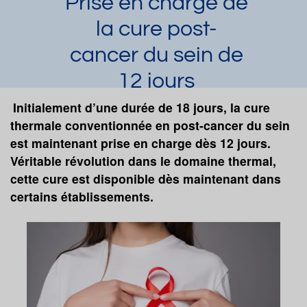
Prise en charge de
la cure post-
cancer du sein de
12 jours
Laura Dupuy
Initialement d’une durée de 18 jours, la cure
Article publié par
le 21/10/2025
thermale conventionnée en post-cancer du sein
Cure post-cancer
Cure post-cancer du sein
est maintenant prise en charge dès 12 jours.
Demander une documentation
Véritable révolution dans le domaine thermal,
cette cure est disponible dès maintenant dans
certains établissements.