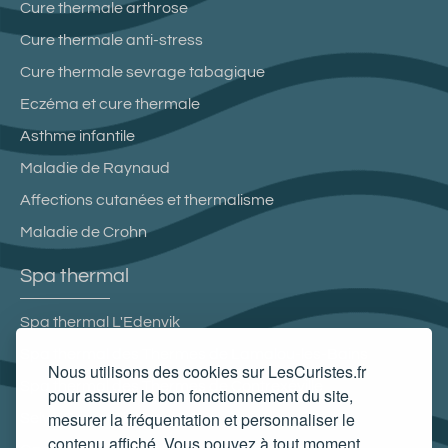
Cure thermale arthrose
Cure thermale anti-stress
Cure thermale sevrage tabagique
Eczéma et cure thermale
Asthme infantile
Maladie de Raynaud
Affections cutanées et thermalisme
Maladie de Crohn
Spa thermal
Spa thermal L'Edenvik
Spa thermal des Thermes de Lamalou-les-Bains
Nous utilisons des cookies sur LesCuristes.fr
Spa thermal des Thermes de Contrexéville
pour assurer le bon fonctionnement du site,
mesurer la fréquentation et personnaliser le
Selya Resort Thermal & Spa
contenu affiché. Vous pouvez à tout moment