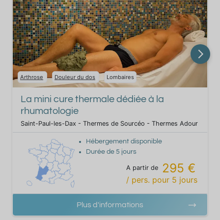
Arthrose
Douleur du dos
Lombaires
La mini cure thermale dédiée à la
rhumatologie
Saint-Paul-les-Dax - Thermes de Sourcéo - Thermes Adour
Hébergement disponible
Durée de
5
jours
295 €
A partir de
/ pers.
pour
5
jours
Plus d'informations