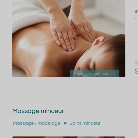
-
m
-
T
Photo non contractuelle
Massage minceur
Massage / modelage
Soins minceur