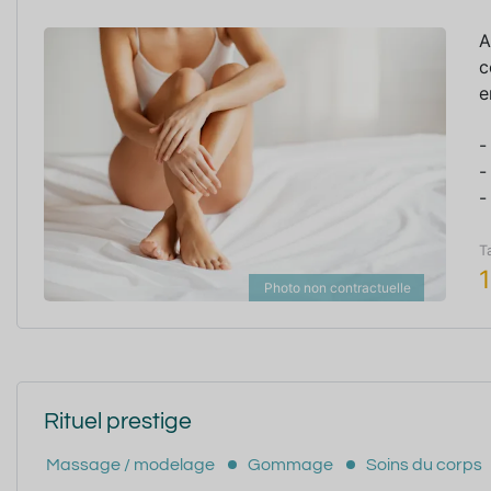
A
c
e
-
-
-
T
Photo non contractuelle
Rituel prestige
Massage / modelage
Gommage
Soins du corps