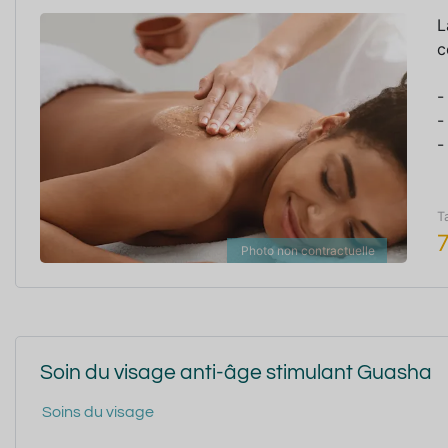
L
c
-
-
-
T
Photo non contractuelle
Soin du visage anti-âge stimulant Guasha
Soins du visage