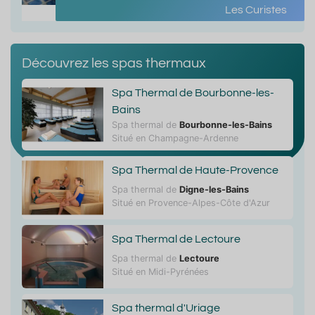
Les Curistes
Découvrez les spas thermaux
Spa Thermal de Bourbonne-les-
Bains
Spa thermal de
Bourbonne-les-Bains
Situé en Champagne-Ardenne
Spa Thermal de Haute-Provence
Spa thermal de
Digne-les-Bains
Situé en Provence-Alpes-Côte d'Azur
Spa Thermal de Lectoure
Spa thermal de
Lectoure
Situé en Midi-Pyrénées
Spa thermal d'Uriage