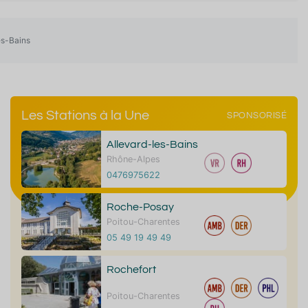
es-Bains
Les Stations à la Une
SPONSORISÉ
Allevard-les-Bains
Rhône-Alpes
0476975622
Roche-Posay
Poitou-Charentes
05 49 19 49 49
Rochefort
Poitou-Charentes