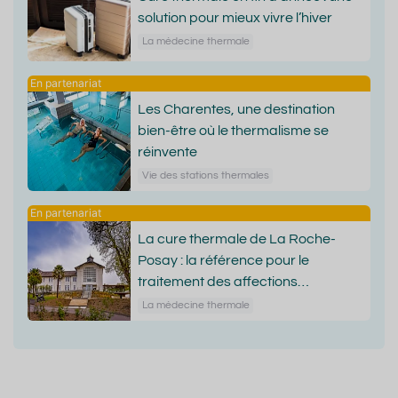
solution pour mieux vivre l’hiver
La médecine thermale
Les Charentes, une destination
bien-être où le thermalisme se
réinvente
Vie des stations thermales
La cure thermale de La Roche-
Posay : la référence pour le
traitement des affections
dermatologiques
La médecine thermale