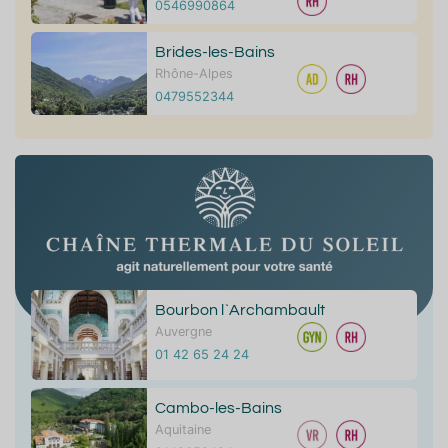
0546990864
Brides-les-Bains
Rhône-Alpes
0479552344
Bourbon l`Archambault
Auvergne
01 42 65 24 24
Cambo-les-Bains
Aquitaine