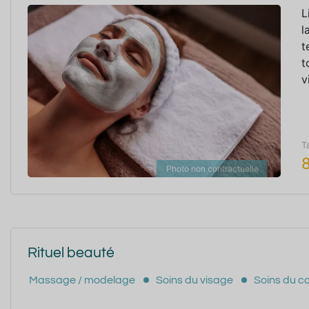
L
l
t
t
v
T
Photo non contractuelle
Rituel beauté
Massage / modelage
Soins du visage
Soins du c