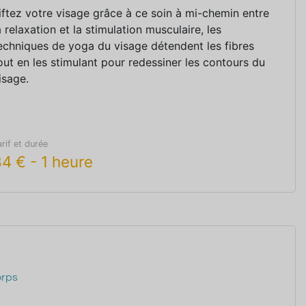
iftez votre visage grâce à ce soin à mi-chemin entre
a relaxation et la stimulation musculaire, les
echniques de yoga du visage détendent les fibres
out en les stimulant pour redessiner les contours du
isage.
arif et durée
84
€
-
1 heure
orps