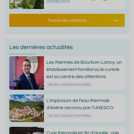
0142652424
Toutes les stations
Les dernières actualités
Les thermes de Bourbon-Lancy, un
établissement familial où le curiste
est au centre des attentions
Vie des stations thermales
L’impluvium de l’eau thermale
d’Avène reconnu par l’UNESCO
Vie des stations thermales
Cure thermale en fin d’année : une