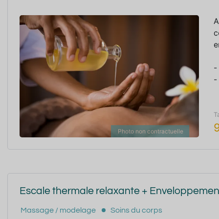
A
c
e
-
-
T
Photo non contractuelle
Escale thermale relaxante + Enveloppemen
Massage / modelage
Soins du corps