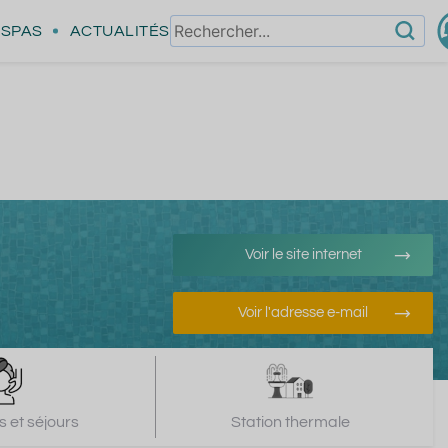
SPAS
ACTUALITÉS
Voir le site internet
Voir l'adresse e-mail
 et séjours
Station thermale