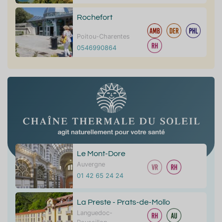
Rochefort
Poitou-Charentes
0546990864
Le Mont-Dore
Auvergne
01 42 65 24 24
La Preste - Prats-de-Mollo
Languedoc-