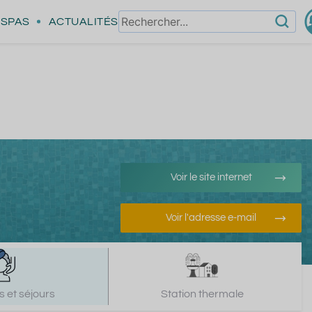
SPAS
ACTUALITÉS
Voir le site internet
Voir l'adresse e-mail
 et séjours
Station thermale