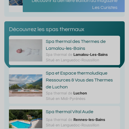
Découvrir la dernière édition du magazine
Les Curistes
Découvrez les spas thermaux
Spa thermal des Thermes de
Lamalou-les-Bains
Spa thermal de
Lamalou-Les-Bains
Situé en Languedoc-Roussillon
Spa et Espace thermoludique
Ressources & Vous des Thermes
de Luchon
Spa thermal de
Luchon
Situé en Midi-Pyrénées
Spa thermal Vital Aude
Spa thermal de
Rennes-les-Bains
Situé en Languedoc-Roussillon