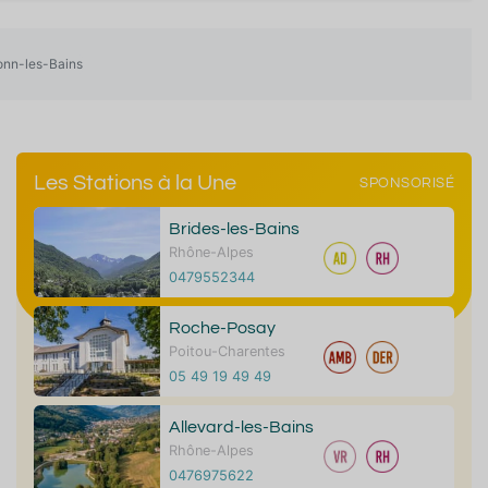
bonn-les-Bains
Les Stations à la Une
SPONSORISÉ
Brides-les-Bains
Rhône-Alpes
0479552344
Roche-Posay
Poitou-Charentes
05 49 19 49 49
Allevard-les-Bains
Rhône-Alpes
0476975622