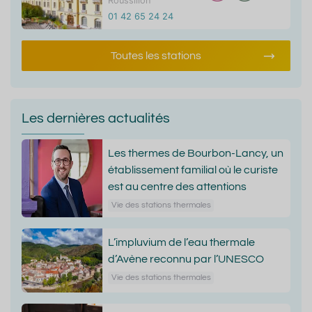
Roussillon
01 42 65 24 24
Toutes les stations
Les dernières actualités
Les thermes de Bourbon-Lancy, un
établissement familial où le curiste
est au centre des attentions
Vie des stations thermales
L’impluvium de l’eau thermale
d’Avène reconnu par l’UNESCO
Vie des stations thermales