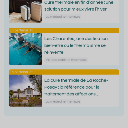
Cure thermale en fin d’année : une
solution pour mieux vivre l’hiver
La médecine thermale
Les Charentes, une destination
bien-être où le thermalisme se
réinvente
Vie des stations thermales
La cure thermale de La Roche-
Posay : la référence pour le
traitement des affections
dermatologiques
La médecine thermale