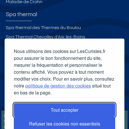
Maladie de Crohn
Spa thermal
Spa thermal des Thermes du Boulou
Spa Thermal Chevalley d'Aix-les-Bains
Spa thermal de Borda
Nous utilisons des cookies sur LesCuristes.fr
Spa et Espace thermoludique Ressources & Vous des
pour assurer le bon fonctionnement du site,
mesurer la fréquentation et personnaliser le
Thermes de Luchon
contenu affiché. Vous pouvez à tout moment
Carte cadeau spa Vichy
modifier vos choix. Pour en savoir plus, consultez
Carte cadeau spa Bagnoles-de-l'Orne
notre
politique de gestion des cookies
situé tout
en bas de la page.
Carte cadeau spa Saubusse
Carte cadeau spa Châtel-Guyon
Tout accepter
LesCuristes.fr participe et est conforme à l'ensemble des
Spécifications et Politiques du Transparency & Consent Framework
Refuser les cookies non essentiels
de l'IAB Europe et utilise la Consent Management Platform n°92.