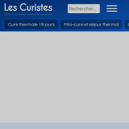
Cure thermale 18 jours
Mini-cure et séjour thermal