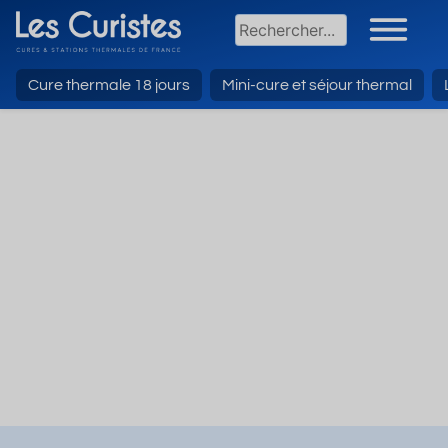
Cure thermale 18 jours
Mini-cure et séjour thermal