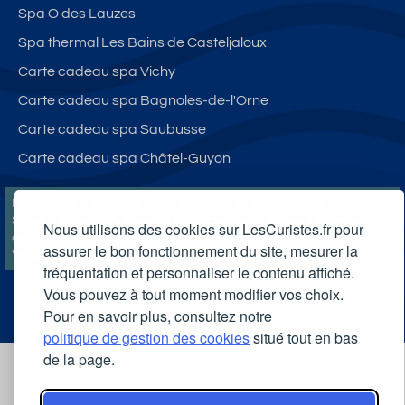
Spa O des Lauzes
Spa thermal Les Bains de Casteljaloux
Carte cadeau spa Vichy
Carte cadeau spa Bagnoles-de-l'Orne
Carte cadeau spa Saubusse
Carte cadeau spa Châtel-Guyon
LesCuristes.fr participe et est conforme à l'ensemble des
Spécifications et Politiques du Transparency & Consent Framework
Nous utilisons des cookies sur LesCuristes.fr pour
de l'IAB Europe et utilise la Consent Management Platform n°92.
assurer le bon fonctionnement du site, mesurer la
Vous pouvez modifier vos choix à tout moment en
cliquant ici
.
fréquentation et personnaliser le contenu affiché.
Vous pouvez à tout moment modifier vos choix.
Pour en savoir plus, consultez notre
politique de gestion des cookies
situé tout en bas
de la page.