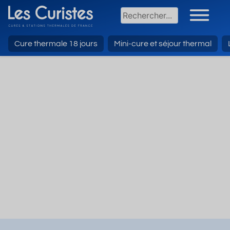
Cure thermale 18 jours
Mini-cure et séjour thermal