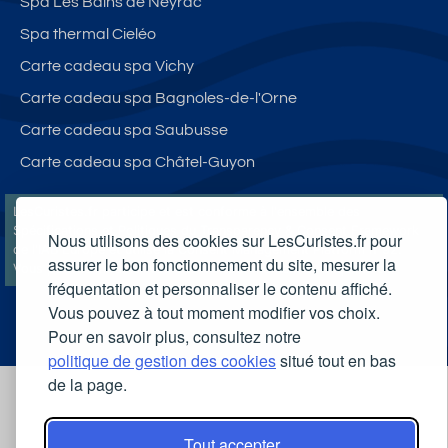
Spa Les Bains de Neyrac
Spa thermal Cieléo
Carte cadeau spa Vichy
Carte cadeau spa Bagnoles-de-l'Orne
Carte cadeau spa Saubusse
Carte cadeau spa Châtel-Guyon
LesCuristes.fr participe et est conforme à l'ensemble des
Spécifications et Politiques du Transparency & Consent Framework
Nous utilisons des cookies sur LesCuristes.fr pour
de l'IAB Europe et utilise la Consent Management Platform n°92.
assurer le bon fonctionnement du site, mesurer la
Vous pouvez modifier vos choix à tout moment en
cliquant ici
.
fréquentation et personnaliser le contenu affiché.
Vous pouvez à tout moment modifier vos choix.
Pour en savoir plus, consultez notre
politique de gestion des cookies
situé tout en bas
de la page.
Tout accepter