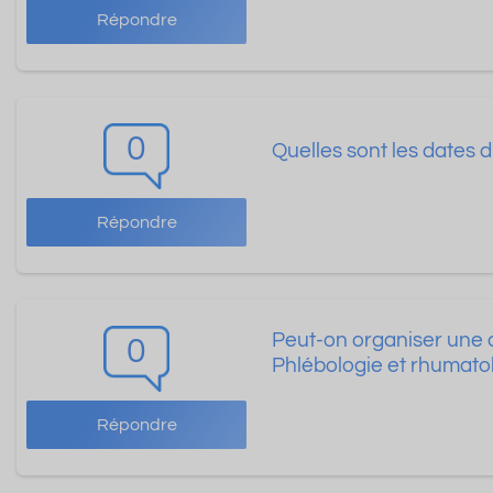
Répondre
0
Quelles sont les dates 
Répondre
Peut-on organiser une c
0
Phlébologie et rhumato
Répondre