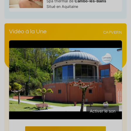
Spa thermal de
Cambo-les-Bains
Situé en Aquitaine
Vidéo à la Une
CAPVERN
Activer le son