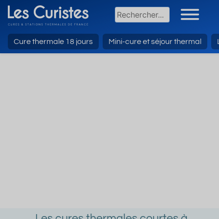
Cure thermale 18 jours
Mini-cure et séjour thermal
Les cures thermales courtes à