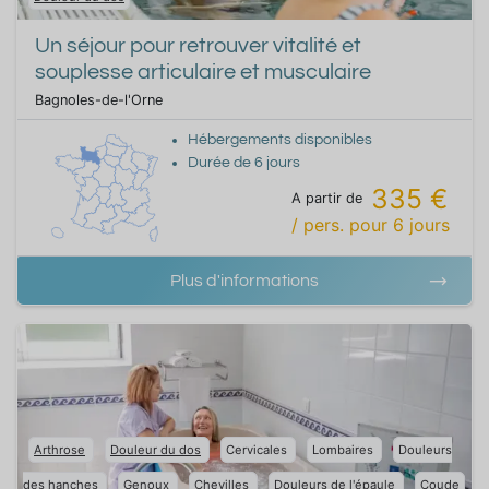
Un séjour pour retrouver vitalité et
souplesse articulaire et musculaire
Bagnoles-de-l'Orne
Hébergements disponibles
Durée de
6
jours
335 €
A partir de
/ pers.
pour
6
jours
Plus d'informations
Arthrose
Douleur du dos
Cervicales
Lombaires
Douleurs
des hanches
Genoux
Chevilles
Douleurs de l'épaule
Coude