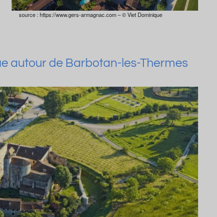
source : https://www.gers-armagnac.com – © Viet Dominique
que autour de Barbotan-les-Thermes