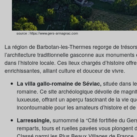
source : https://www.gers-armagnac.com
La région de Barbotan-les-Thermes regorge de trésors 
l’architecture traditionnelle gasconne aux monuments 
dans l’histoire locale. Ces lieux chargés d’histoire of
enrichissantes, alliant culture et douceur de vivre.
La villa gallo-romaine de Séviac,
située dans l
romaine. Ce site archéologique dévoile de magni
luxueuse, offrant un aperçu fascinant de la vie qu
incontournable pour les amateurs d’histoire et de
Larressingle,
surnommé la “Cité fortifiée du Gers
remparts, tours et ruelles pavées vous plongent
Classé parmi les Plus Beaux Villages de France, 