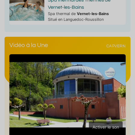
Vernet-les-Bains
Spa thermal de
Vernet-les-Bains
Situé en Languedoc-Roussillon
Vidéo à la Une
CAPVERN
Activer le son