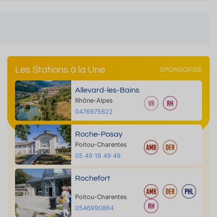
Les Stations à la Une
SPONSORISÉ
Allevard-les-Bains
Rhône-Alpes
0476975622
Roche-Posay
Poitou-Charentes
05 49 19 49 49
Rochefort
Poitou-Charentes
0546990864