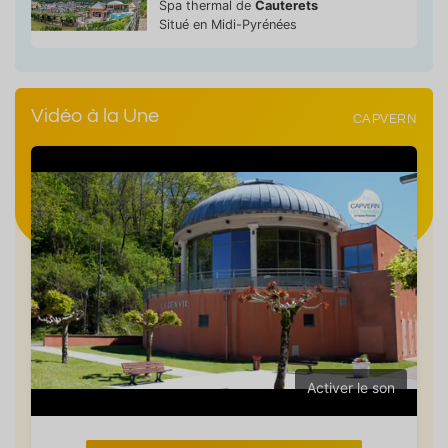
Spa thermal de
Cauterets
Situé en Midi-Pyrénées
Vidéo à la Une
CAPVERN
Activer le son