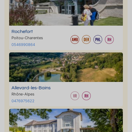
Rochefort
Poitou-Charentes
0546990864
Allevard-les-Bains
Rhône-Alpes
0476975622