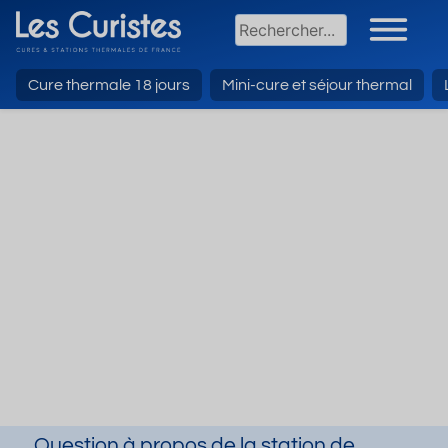
Cure thermale 18 jours
Mini-cure et séjour thermal
Question à propos de la station de