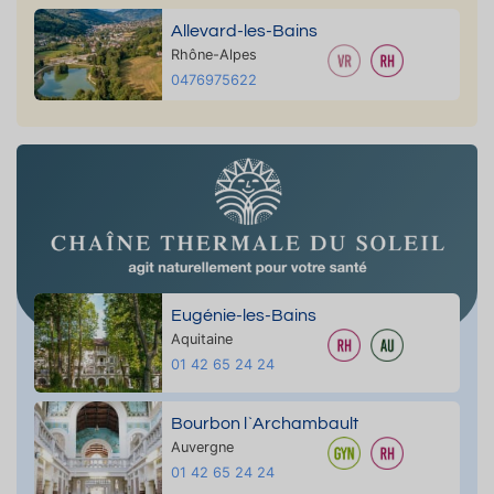
Allevard-les-Bains
Rhône-Alpes
0476975622
Eugénie-les-Bains
Aquitaine
01 42 65 24 24
Bourbon l`Archambault
Auvergne
01 42 65 24 24