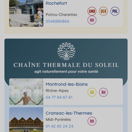
Rochefort
Poitou-Charentes
0546990864
Montrond-les-Bains
Rhône-Alpes
04 77 94 67 61
Cransac-les-Thermes
Midi-Pyrénées
01 42 65 24 24