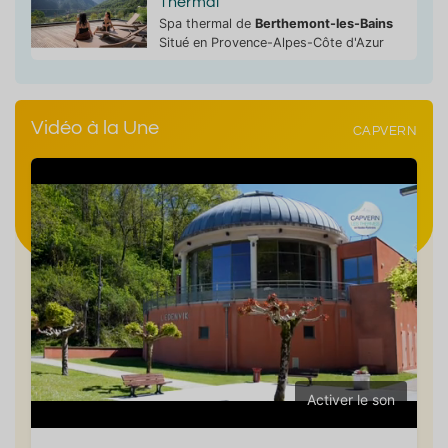
Thermal
Spa thermal de
Berthemont-les-Bains
Situé en Provence-Alpes-Côte d'Azur
Vidéo à la Une
CAPVERN
Activer le son