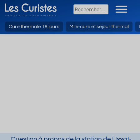
Cure thermale 18 jours
Mini-cure et séjour thermal
Question à propos de la station de Ussat-