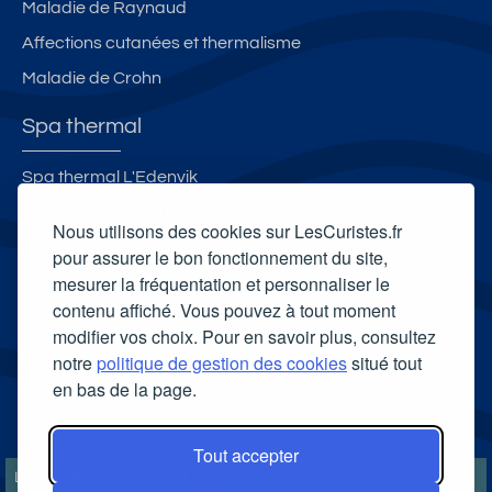
Maladie de Raynaud
Affections cutanées et thermalisme
Maladie de Crohn
Spa thermal
Spa thermal L'Edenvik
Spa thermal des Thermes de Luxeuil-les-Bains
Nous utilisons des cookies sur LesCuristes.fr
Spa Thermal de Lectoure
pour assurer le bon fonctionnement du site,
mesurer la fréquentation et personnaliser le
Spa thermal Les Bains du Couloubret
contenu affiché. Vous pouvez à tout moment
Carte cadeau spa Vichy
modifier vos choix. Pour en savoir plus, consultez
Carte cadeau spa Bagnoles-de-l'Orne
notre
politique de gestion des cookies
situé tout
en bas de la page.
Carte cadeau spa Saubusse
Carte cadeau spa Châtel-Guyon
Tout accepter
LesCuristes.fr participe et est conforme à l'ensemble des