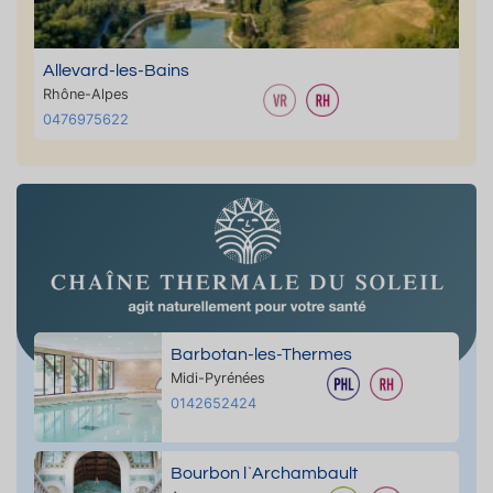
Allevard-les-Bains
Rhône-Alpes
0476975622
Barbotan-les-Thermes
Midi-Pyrénées
0142652424
Bourbon l`Archambault