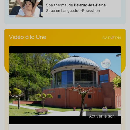
Spa thermal de
Balaruc-les-Bains
Situé en Languedoc-Roussillon
Vidéo à la Une
CAPVERN
Activer le son