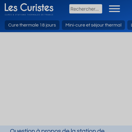
Cure thermale 18 jours
Mini-cure et séjour thermal
Question à propos de la station de