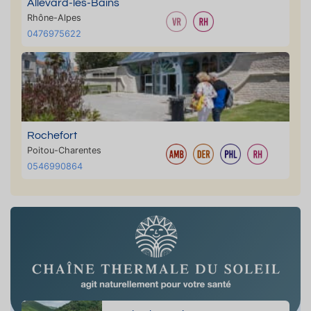
Allevard-les-Bains
Rhône-Alpes
0476975622
Rochefort
Poitou-Charentes
0546990864