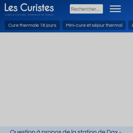
Cure thermale 18 jours
Mini-cure et séjour thermal
Question à propos de la station de Dax -