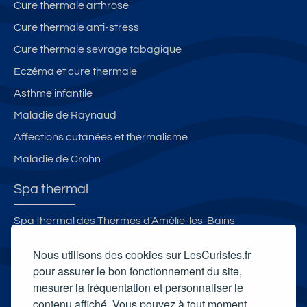
Cure thermale arthrose
Cure thermale anti-stress
Cure thermale sevrage tabagique
Eczéma et cure thermale
Asthme infantile
Maladie de Raynaud
Affections cutanées et thermalisme
Maladie de Crohn
Spa thermal
Spa thermal des Thermes d'Amélie-les-Bains
Spa Thermal de Thonon-les-Bains
Nous utilisons des cookies sur LesCuristes.fr
Selya Resort Thermal & Spa
pour assurer le bon fonctionnement du site,
mesurer la fréquentation et personnaliser le
Spa thermal de Borda
contenu affiché. Vous pouvez à tout moment