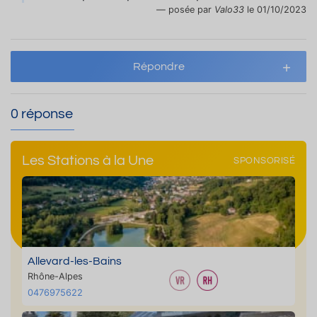
posée par
Valo33
le 01/10/2023
Répondre
0 réponse
Les Stations à la Une
SPONSORISÉ
Allevard-les-Bains
Rhône-Alpes
0476975622