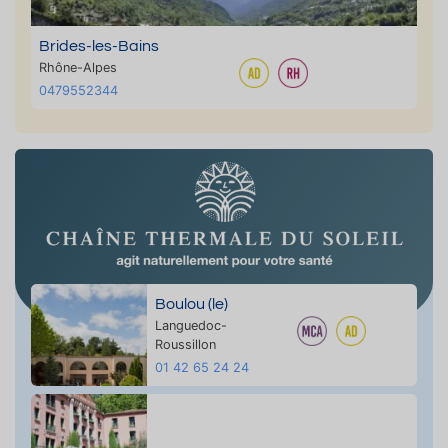
Brides-les-Bains
Rhône-Alpes
0479552344
Boulou (le)
Languedoc-
Roussillon
01 42 65 24 24