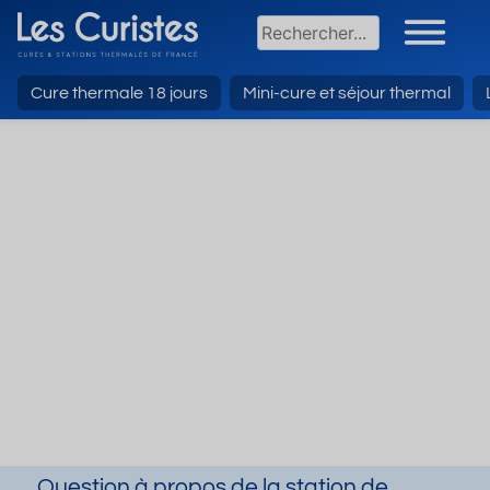
Cure thermale 18 jours
Mini-cure et séjour thermal
Question à propos de la station de