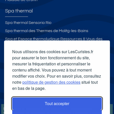
Spa thermal
Spa thermal Sensoria Rio
Spa thermal des Thermes de Molitg-les-Bains
Spa et Espace thermoludique Ressources & Vous des
Thermes de Luchon
Nous utilisons des cookies sur LesCuristes.fr
Espace thermoludique & Spa des Thermes de Castéra-
pour assurer le bon fonctionnement du site,
mesurer la fréquentation et personnaliser le
Verduzan
contenu affiché. Vous pouvez à tout moment
Carte cadeau spa Vichy
modifier vos choix. Pour en savoir plus, consultez
Carte cadeau spa Bagnoles-de-l'Orne
notre
politique de gestion des cookies
situé tout
en bas de la page.
Carte cadeau spa Saubusse
Carte cadeau spa Châtel-Guyon
Tout accepter
LesCuristes.fr participe et est conforme à l'ensemble des
Spécifications et Politiques du Transparency & Consent Framework