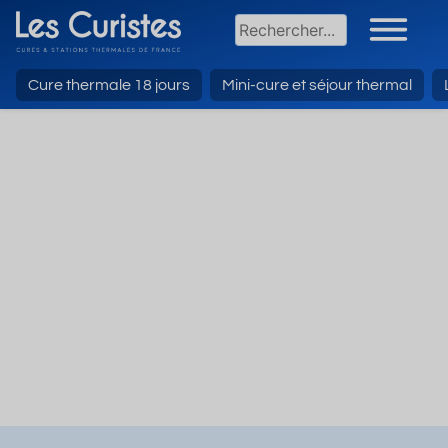
Cure thermale 18 jours
Mini-cure et séjour thermal