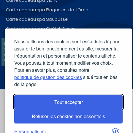
Carte cadeau spa Vichy
Carte cadeau spa Bagnoles-de-l'Orne
Carte cadeau spa Saubusse
Carte cadeau spa Châtel-Guyon
Nous utilisons des cookies sur LesCuristes.fr pour
LesCuristes.fr participe et est conforme à l'ensemble des
assurer le bon fonctionnement du site, mesurer la
Spécifications et Politiques du Transparency & Consent Framework
fréquentation et personnaliser le contenu affiché.
de l'IAB Europe et utilise la Consent Management Platform n°92.
Vous pouvez modifier vos choix à tout moment en
cliquant ici
.
Vous pouvez à tout moment modifier vos choix.
Pour en savoir plus, consultez notre
politique de gestion des cookies
situé tout en bas
de la page.
Tout accepter
Refuser les cookies non essentiels
Personnaliser