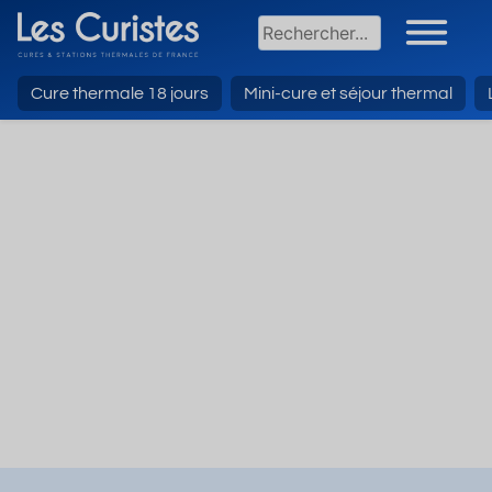
Cure thermale 18 jours
Mini-cure et séjour thermal