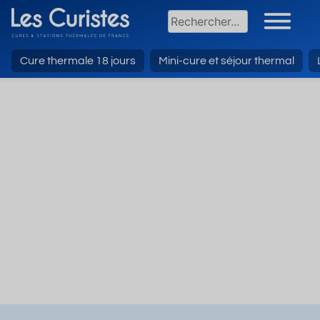
Cure thermale 18 jours
Mini-cure et séjour thermal